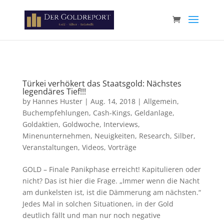
Paste your Google Webmaster Tools verification code here
Türkei verhökert das Staatsgold: Nächstes
legendäres Tief!!!
by
Hannes Huster
|
Aug. 14, 2018
|
Allgemein
,
Buchempfehlungen
,
Cash-Kings
,
Geldanlage
,
Goldaktien
,
Goldwoche
,
Interviews
,
Minenunternehmen
,
Neuigkeiten
,
Research
,
Silber
,
Veranstaltungen
,
Videos
,
Vorträge
GOLD – Finale Panikphase erreicht! Kapitulieren oder
nicht? Das ist hier die Frage. „Immer wenn die Nacht
am dunkelsten ist, ist die Dämmerung am nächsten.“
Jedes Mal in solchen Situationen, in der Gold
deutlich fällt und man nur noch negative