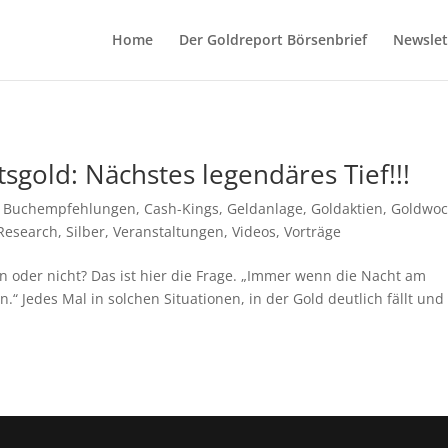
Home
Der Goldreport Börsenbrief
Newslet
tsgold: Nächstes legendäres Tief!!!
,
Buchempfehlungen
,
Cash-Kings
,
Geldanlage
,
Goldaktien
,
Goldwo
Research
,
Silber
,
Veranstaltungen
,
Videos
,
Vorträge
en oder nicht? Das ist hier die Frage. „Immer wenn die Nacht am
“ Jedes Mal in solchen Situationen, in der Gold deutlich fällt und