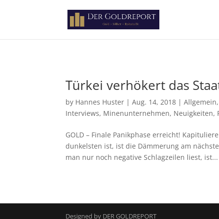
Paste your Google Webmaster Tools verification code here
Türkei verhökert das Staa
by
Hannes Huster
|
Aug. 14, 2018
|
Allgemein
Interviews
,
Minenunternehmen
,
Neuigkeiten
,
GOLD – Finale Panikphase erreicht! Kapitulier
dunkelsten ist, ist die Dämmerung am nächsten.
man nur noch negative Schlagzeilen liest, ist...
Designed by DER GOLDREPORT